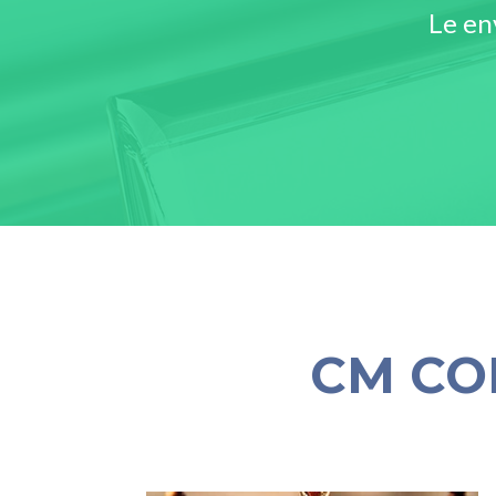
Le en
CM CO