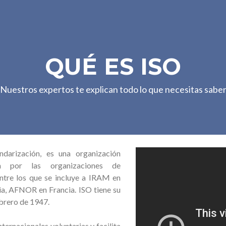
QUÉ ES ISO
Nuestros expertos te explican todo lo que necesitas sabe
ndarización, es una organización
da por las organizaciones de
ntre los que se incluye a IRAM en
a, AFNOR en Francia. ISO tiene su
ebrero de 1947.
ernacionales voluntarias y facilita