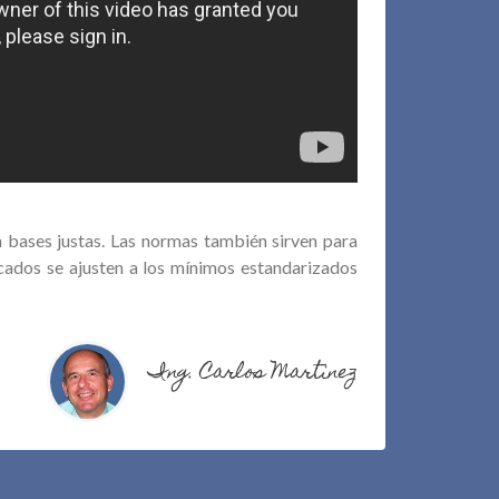
 bases justas. Las normas también sirven para
icados se ajusten a los mínimos estandarizados
Ing. Carlos Martinez