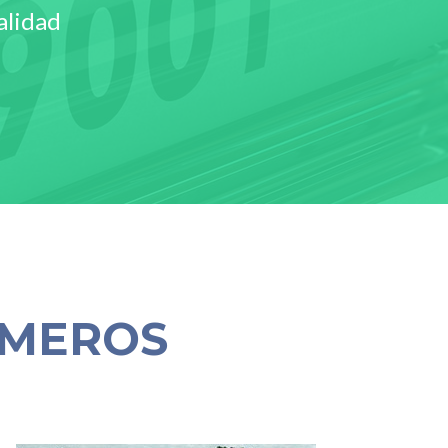
alidad
ÚMEROS